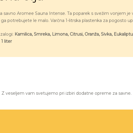
za savno Aromee Sauna Intense. Ta poparek s svežim vonjem je v
ga potrebujete le malo. Varčna 1-litrska plastenka za pogosto u
 zalogi:
Kamilica, Smreka, Limona, Citrusi, Oranža, Sivka, Eukaliptu
:
1 liter
Z veseljem vam svetujemo pri izbiri dodatne opreme za savne.