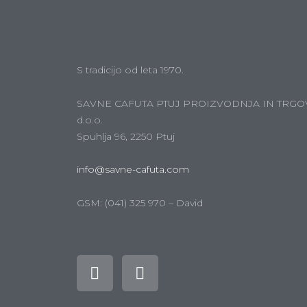
S tradicijo od leta 1970.
SAVNE CAFUTA PTUJ PROIZVODNJA IN TRGO
d.o.o.
Spuhlja 96, 2250 Ptuj
info@savne-cafuta.com
GSM: (041) 325 970 – David
F
I
a
n
c
s
e
t