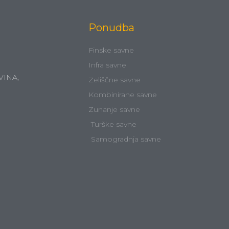
Ponudba
Finske savne
Infra savne
VINA,
Zeliščne savne
Kombinirane savne
Zunanje savne
Turške savne
Samogradnja savne