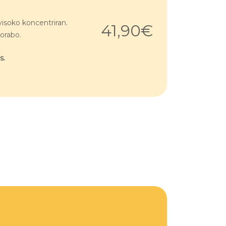
isoko koncentriran.
41,90€
porabo.
s.