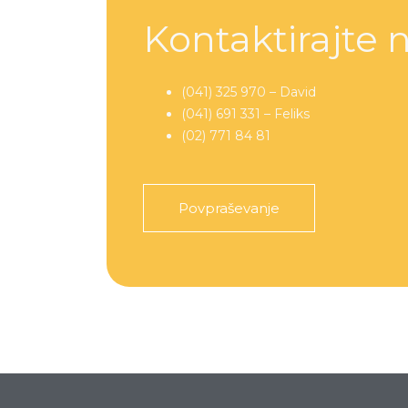
Kontaktirajte 
(041) 325 970 – David
(041) 691 331 – Feliks
(02) 771 84 81
Povpraševanje