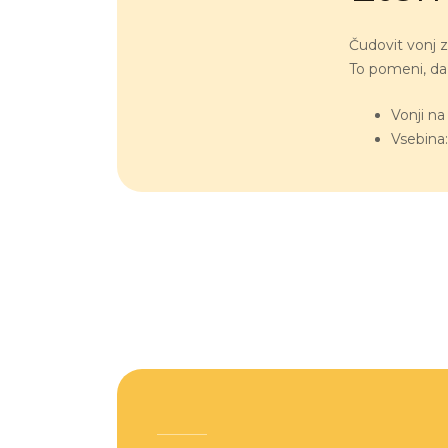
Čudovit vonj 
To pomeni, da 
Vonji na
Vsebina