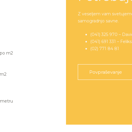
Z veseljem vam svetujemo 
samogradnjo savne.
(041) 325 970 – Davi
(041) 691 331 – Feliks
(02) 771 84 81
a po m2
Povpraševanje
o m2
 metru