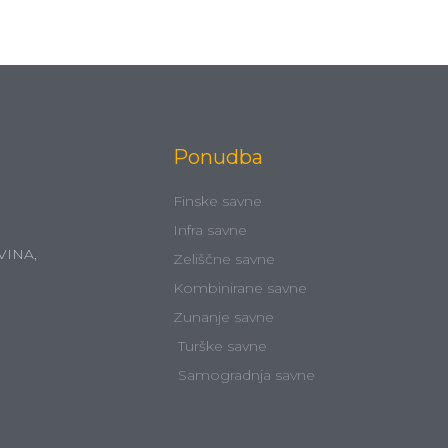
Ponudba
Finske savne
Infra savne
VINA,
Zeliščne savne
Kombinirane savne
Zunanje savne
Turške savne
Samogradnja savne