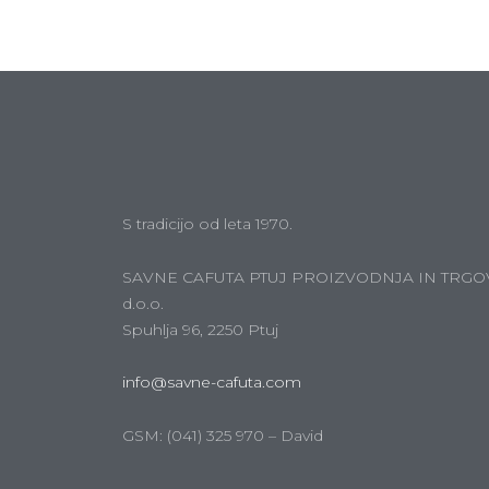
S tradicijo od leta 1970.
SAVNE CAFUTA PTUJ PROIZVODNJA IN TRGO
d.o.o.
Spuhlja 96, 2250 Ptuj
info@savne-cafuta.com
GSM: (041) 325 970 – David