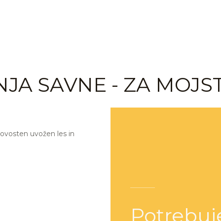
A SAVNE - ZA MOJS
ovosten uvožen les in
Potrebuj