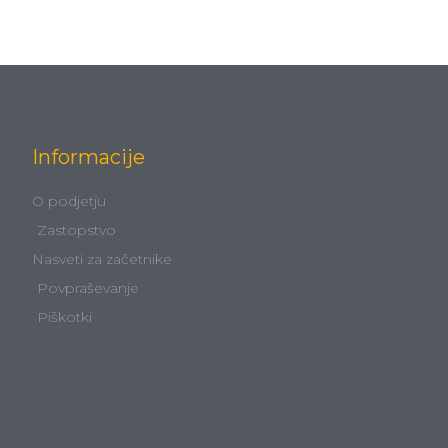
Informacije
O podjetju
Zastopstvo
Nasveti za začetnike
Povpraševanje
Piškotki